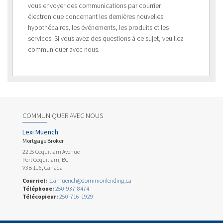
vous envoyer des communications par courrier
électronique concernant les dernières nouvelles
hypothécaires, les événements, les produits et les
services. Si vous avez des questions à ce sujet, veuillez
communiquer avec nous.
COMMUNIQUER AVEC NOUS
Lexi Muench
Mortgage Broker
2215 Coquitlam Avenue
Port Coquitlam, BC
V3B 1J6, Canada
Courriel:
leximuench@dominionlending.ca
Téléphone:
250-937-8474
Télécopieur:
250-716-1929